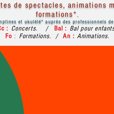
ates de spectacles, animations m
formations*
.
ptines et ukulélé" auprès des professionnels de 
Cc
:
Concerts. /
Bal
:
Bal pour enfant
Fo
:
Formations.
/
An :
Animations.