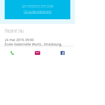
Les inscriptions sont closes
Voir autres événements
Heure et lieu
24 mai 2019, 09:00
École maternelle Wurtz., Strasbourg,
France
Partager cet événement
ESPACE- PROS
CONTACT
Mentions Légales